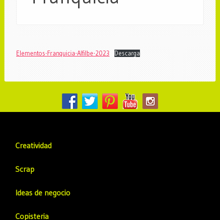
Elementos-Franquicia-Alfilbe-2023
Descarga
Creatividad
Scrap
Ideas de negocio
Copisteria