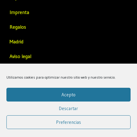
Imprenta
Regalos
Madrid
Aviso legal
Política de privacidad
Utilizamos cookies para optimizar nuestro sitio web y nuestro servicio.
Politica de Calidad
Acepto
© Franquicia de Papelería, Material escolar, Oficina,
Descartar
Fotocopias, Regalos, Manualidades y Scrapbooking |
Preferencias
Alfil.be.