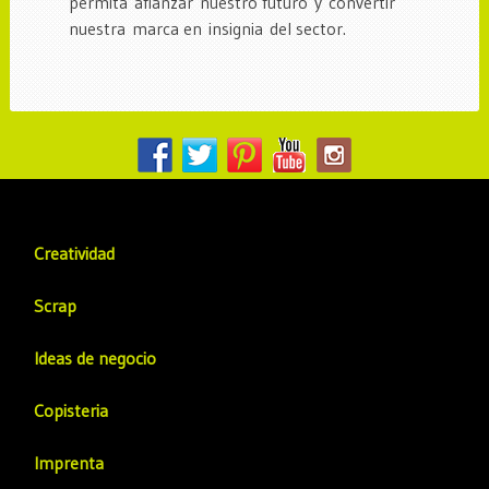
permita afianzar nuestro futuro y convertir
nuestra marca en insignia del sector.
Creatividad
Scrap
Ideas de negocio
Copisteria
Imprenta